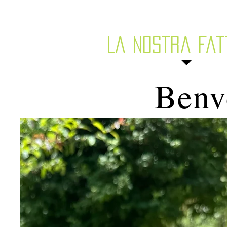
La nostra fat
Benv